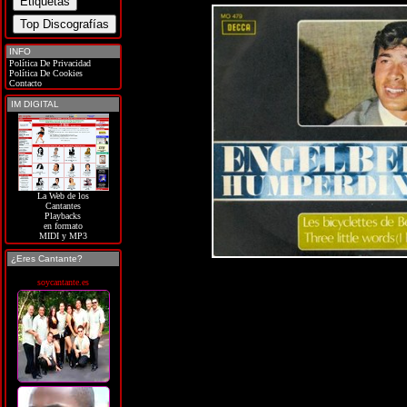
INFO
Política De Privacidad
Política De Cookies
Contacto
IM DIGITAL
La Web de los
Cantantes
Playbacks
en formato
MIDI y MP3
¿Eres Cantante?
soycantante.es