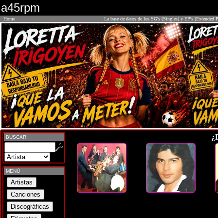
a45rpm
Home
La base de datos de los SG's (Singles) y EP's (Extended P
¿
BUSCAR
MENÚ