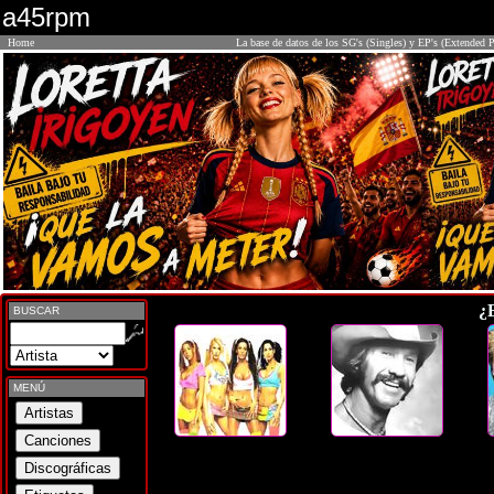
a45rpm
Home
La base de datos de los SG's (Singles) y EP's (Extended P
¿
BUSCAR
MENÚ