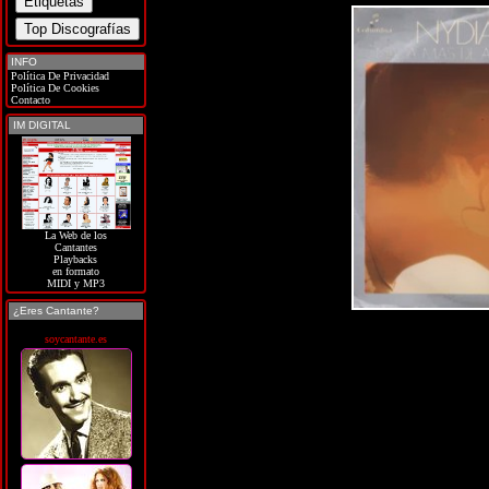
INFO
Política De Privacidad
Política De Cookies
Contacto
IM DIGITAL
La Web de los
Cantantes
Playbacks
en formato
MIDI y MP3
¿Eres Cantante?
soycantante.es