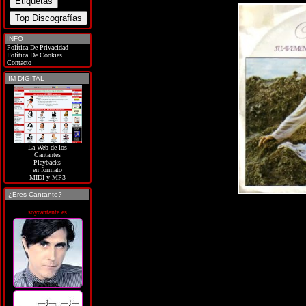
INFO
Política De Privacidad
Política De Cookies
Contacto
IM DIGITAL
La Web de los
Cantantes
Playbacks
en formato
MIDI y MP3
¿Eres Cantante?
soycantante.es