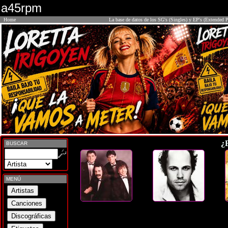
a45rpm
Home
La base de datos de los SG's (Singles) y EP's (Extended P
¿
BUSCAR
MENÚ