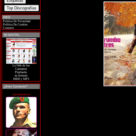
INFO
Política De Privacidad
Política De Cookies
Contacto
IM DIGITAL
La Web de los
Cantantes
Playbacks
en formato
MIDI y MP3
¿Eres Cantante?
soycantante.es