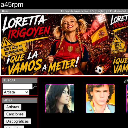
a45rpm
Home
La base de datos de los SG's (Singles) y EP's (Extended P
¿
BUSCAR
MENÚ