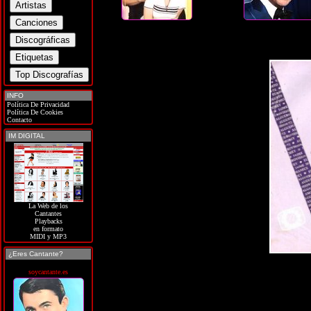
INFO
Política De Privacidad
Política De Cookies
Contacto
IM DIGITAL
La Web de los
Cantantes
Playbacks
en formato
MIDI y MP3
¿Eres Cantante?
soycantante.es