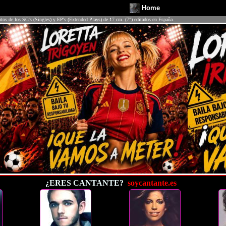
Home
atos de los SG's (Singles) y EP's (Extended Plays) de 17 cm. (7") editados en España.
¿ERES CANTANTE?
soycantante.es