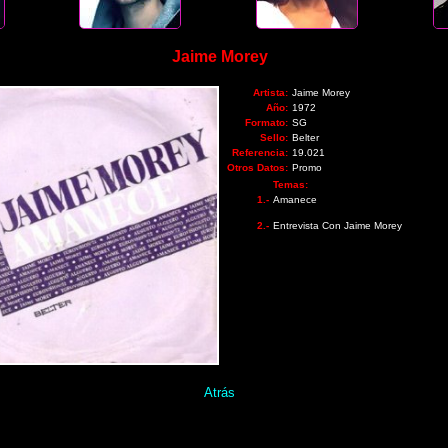
Jaime Morey
Artista:
Jaime Morey
Año:
1972
Formato:
SG
Sello:
Belter
Referencia:
19.021
Otros Datos:
Promo
Temas:
1.-
Amanece
2.-
Entrevista Con Jaime Morey
Atrás