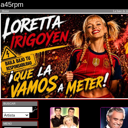
a45rpm
Home
La base de d
BUSCAR
MENÚ