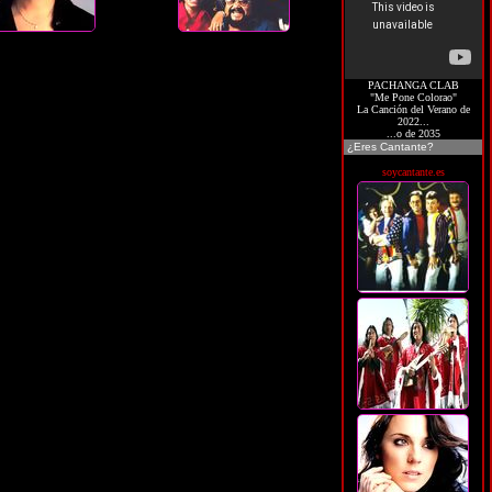
PACHANGA CLAB
"Me Pone Colorao"
La Canción del Verano de
2022...
...o de 2035
¿Eres Cantante?
soycantante.es