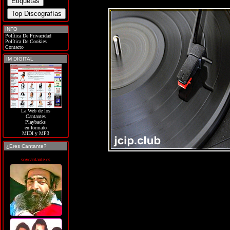
INFO
Política De Privacidad
Política De Cookies
Contacto
IM DIGITAL
La Web de los
Cantantes
Playbacks
en formato
MIDI y MP3
¿Eres Cantante?
soycantante.es