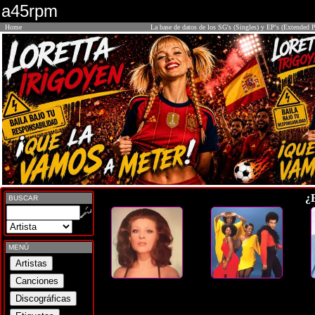
a45rpm
Home
La base de datos de los SG's (Singles) y EP's (Extended P
¿
BUSCAR
MENÚ