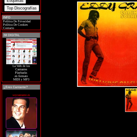
INFO
Política De Privacidad
Política De Cookies
Contacto
IM DIGITAL
La Web de los
Cantantes
Playbacks
en formato
MIDI y MP3
¿Eres Cantante?
soycantante.es