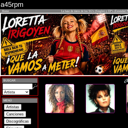
a45rpm
Home
La base de datos de los SG's (Singles) y EP's (Extended P
¿
BUSCAR
MENÚ