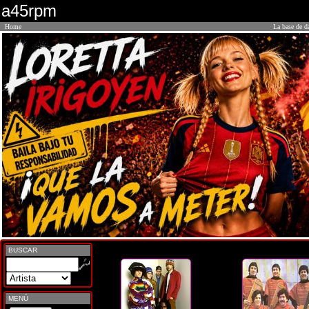
a45rpm
Home
La base de d
BUSCAR
MENÚ