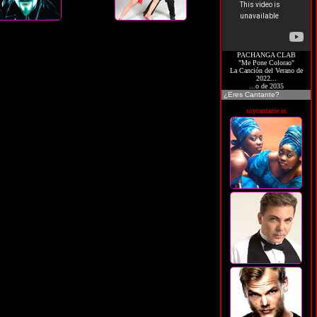
PACHANGA CLAB
"Me Pone Colorao"
La Canción del Verano de
2022...
...o de 2035
¿Eres Cantante?
soycantante.es