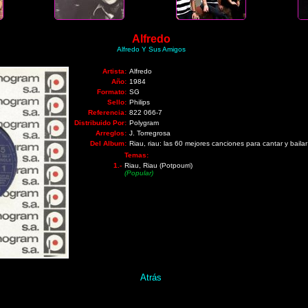
Alfredo
Alfredo Y Sus Amigos
Artista:
Alfredo
Año:
1984
Formato:
SG
Sello:
Philips
Referencia:
822 066-7
Distribuido Por:
Polygram
Arreglos:
J. Torregrosa
Del Album:
Riau, riau: las 60 mejores canciones para cantar y bailar
Temas:
1.-
Riau, Riau (Potpourri)
(Popular)
Atrás