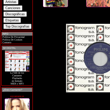
INFO
Política De Privacidad
Política De Cookies
Contacto
IM DIGITAL
La Web de los
Cantantes
Playbacks
en formato
MIDI y MP3
¿Eres Cantante?
soycantante.es