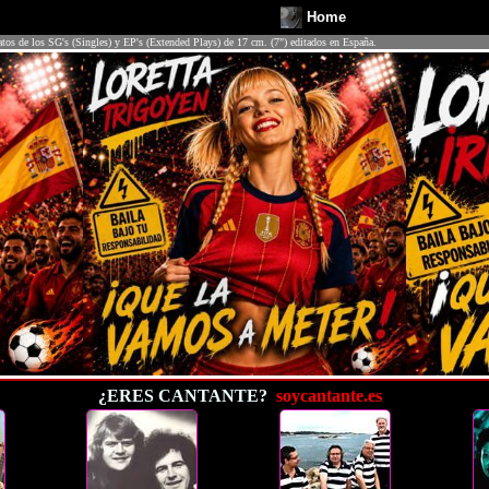
Home
atos de los SG's (Singles) y EP's (Extended Plays) de 17 cm. (7") editados en España.
¿ERES CANTANTE?
soycantante.es