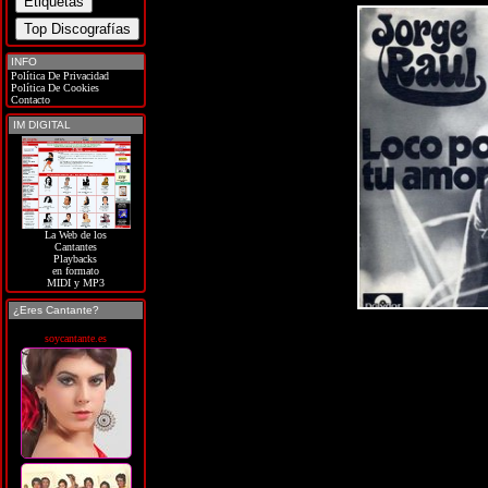
INFO
Política De Privacidad
Política De Cookies
Contacto
IM DIGITAL
La Web de los
Cantantes
Playbacks
en formato
MIDI y MP3
¿Eres Cantante?
soycantante.es