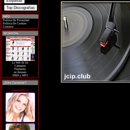
INFO
Política De Privacidad
Política De Cookies
Contacto
IM DIGITAL
La Web de los
Cantantes
Playbacks
en formato
MIDI y MP3
¿Eres Cantante?
soycantante.es