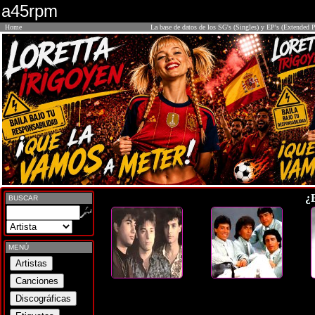
a45rpm
Home
La base de datos de los SG's (Singles) y EP's (Extended P
¿
BUSCAR
MENÚ