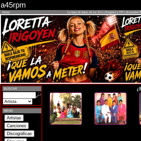
a45rpm
Home
La base de datos de los SG's (Singles) y EP's (Extended P
¿
BUSCAR
MENÚ