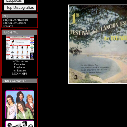
INFO
Política De Privacidad
Política De Cookies
Contacto
IM DIGITAL
La Web de los
Cantantes
Playbacks
en formato
MIDI y MP3
¿Eres Cantante?
soycantante.es