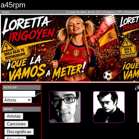
a45rpm
Home
La base de datos de los SG's (Singles) y EP's (Extended P
¿
BUSCAR
MENÚ