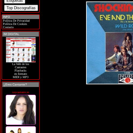
INFO
Política De Privacidad
Política De Cookies
Contacto
IM DIGITAL
La Web de los
Cantantes
Playbacks
en formato
MIDI y MP3
¿Eres Cantante?
soycantante.es