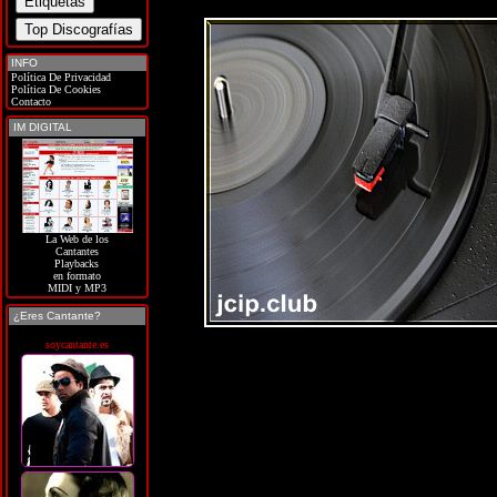
INFO
Política De Privacidad
Política De Cookies
Contacto
IM DIGITAL
La Web de los
Cantantes
Playbacks
en formato
MIDI y MP3
¿Eres Cantante?
soycantante.es