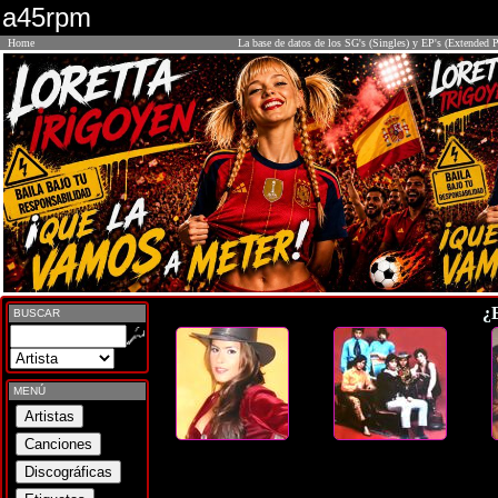
a45rpm
Home
La base de datos de los SG's (Singles) y EP's (Extended P
¿
BUSCAR
MENÚ