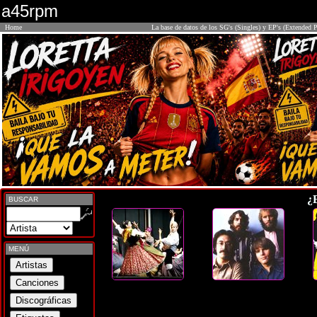
a45rpm
Home
La base de datos de los SG's (Singles) y EP's (Extended P
¿
BUSCAR
MENÚ