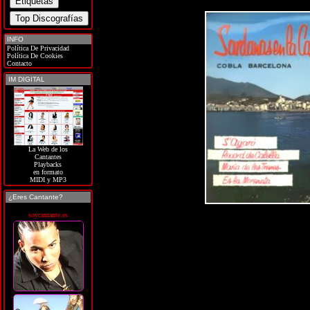
INFO
Política De Privacidad
Política De Cookies
Contacto
IM DIGITAL
La Web de los
Cantantes
Playbacks
en formato
MIDI y MP3
¿Eres Cantante?
soycantante.es