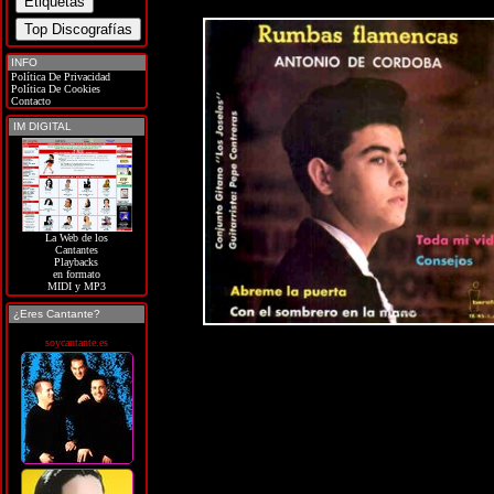
INFO
Política De Privacidad
Política De Cookies
Contacto
IM DIGITAL
La Web de los
Cantantes
Playbacks
en formato
MIDI y MP3
¿Eres Cantante?
soycantante.es