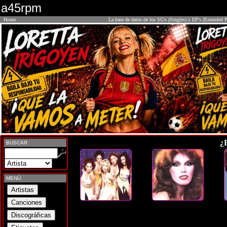
a45rpm
Home
La base de datos de los SG's (Singles) y EP's (Extended P
¿
BUSCAR
MENÚ