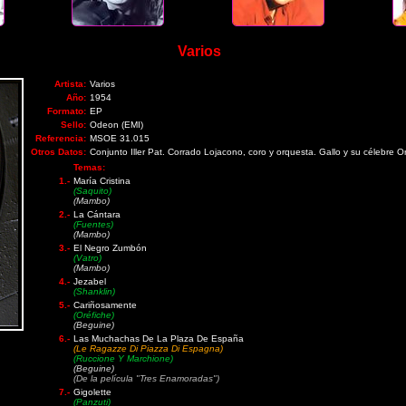
Varios
Artista:
Varios
Año:
1954
Formato:
EP
Sello:
Odeon (EMI)
Referencia:
MSOE 31.015
Otros Datos:
Conjunto Iller Pat. Corrado Lojacono, coro y orquesta. Gallo y su célebre O
Temas:
1.-
María Cristina
(Saquito)
(Mambo)
2.-
La Cántara
(Fuentes)
(Mambo)
3.-
El Negro Zumbón
(Vatro)
(Mambo)
4.-
Jezabel
(Shanklin)
5.-
Cariñosamente
(Oréfiche)
(Beguine)
6.-
Las Muchachas De La Plaza De España
(Le Ragazze Di Piazza Di Espagna)
(Ruccione Y Marchione)
(Beguine)
(De la película "Tres Enamoradas")
7.-
Gigolette
(Panzuti)