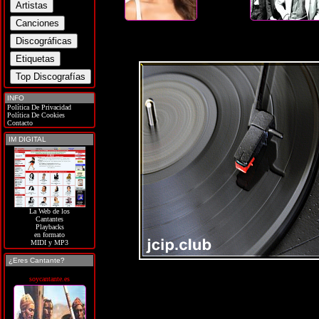
INFO
Política De Privacidad
Política De Cookies
Contacto
IM DIGITAL
La Web de los
Cantantes
Playbacks
en formato
MIDI y MP3
¿Eres Cantante?
soycantante.es