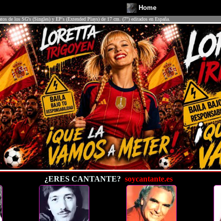
Home
atos de los SG's (Singles) y EP's (Extended Plays) de 17 cm. (7") editados en España.
¿ERES CANTANTE?
soycantante.es