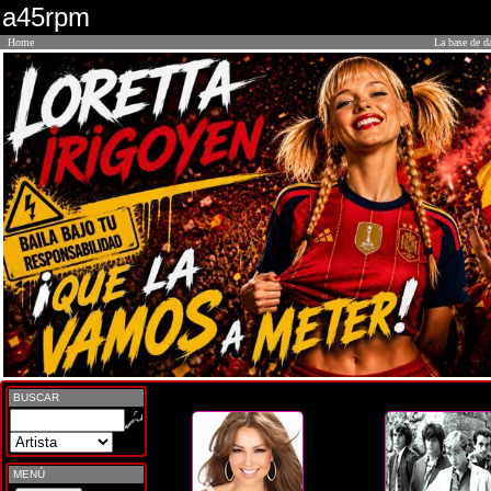
a45rpm
Home
La base de d
BUSCAR
MENÚ