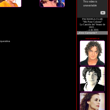
PACHANGA CLAB
"Me Pone Colorao"
La Canción del Verano de
2022...
...o de 2035
¿Eres Cantante?
soycantante.es
rquestina