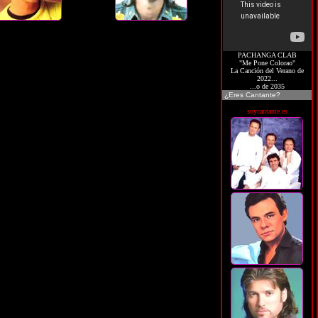
PACHANGA CLAB
"Me Pone Colorao"
La Canción del Verano de
2022...
...o de 2035
¿Eres Cantante?
soycantante.es