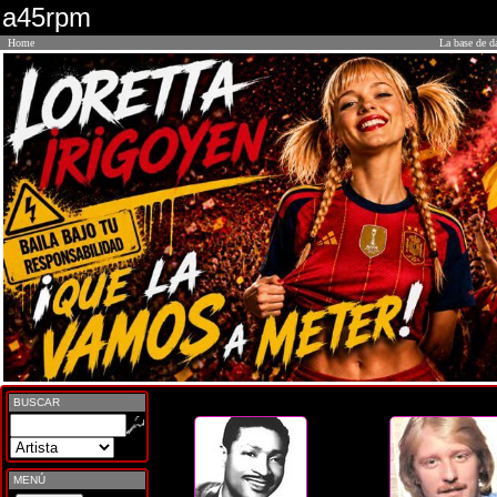
a45rpm
Home
La base de d
BUSCAR
MENÚ