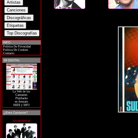
INFO
Política De Privacidad
Política De Cookies
Contacto
IM DIGITAL
La Web de los
Cantantes
Playbacks
en formato
MIDI y MP3
¿Eres Cantante?
soycantante.es