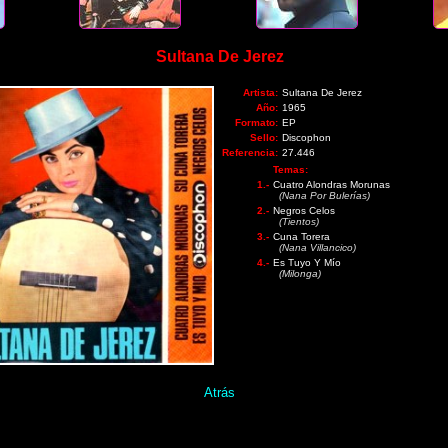
Sultana De Jerez
Artista:
Sultana De Jerez
Año:
1965
Formato:
EP
Sello:
Discophon
Referencia:
27.446
Temas:
1.-
Cuatro Alondras Morunas
(Nana Por Bulerías)
2.-
Negros Celos
(Tientos)
3.-
Cuna Torera
(Nana Villancico)
4.-
Es Tuyo Y Mío
(Milonga)
Atrás