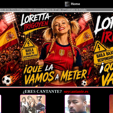
Home
atos de los SG's (Singles) y EP's (Extended Plays) de 17 cm. (7") editados en España.
¿ERES CANTANTE?
soycantante.es