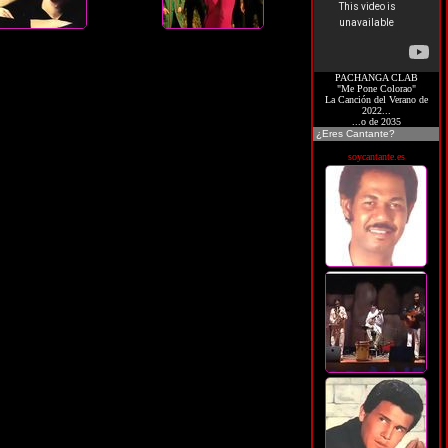
PACHANGA CLAB
"Me Pone Colorao"
La Canción del Verano de
2022...
...o de 2035
¿Eres Cantante?
soycantante.es