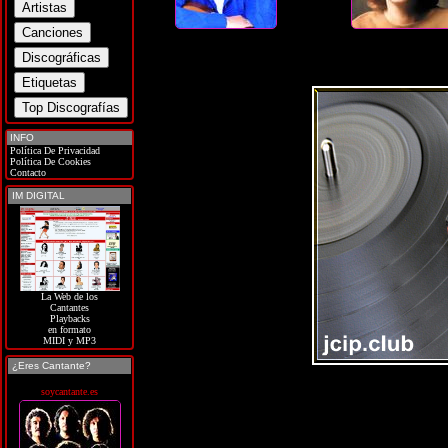
INFO
Política De Privacidad
Política De Cookies
Contacto
IM DIGITAL
La Web de los
Cantantes
Playbacks
en formato
MIDI y MP3
¿Eres Cantante?
soycantante.es