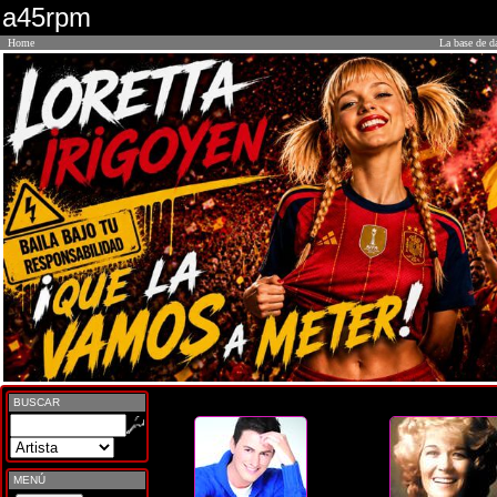
a45rpm
Home
La base de d
BUSCAR
MENÚ