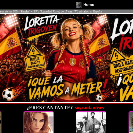
Home
atos de los SG's (Singles) y EP's (Extended Plays) de 17 cm. (7") editados en España.
¿ERES CANTANTE?
soycantante.es