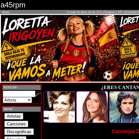
a45rpm
Home
La base de datos de los SG's (Singles) y EP's (Extended P
¿ERES CANTA
BUSCAR
MENÚ
Canalejas D