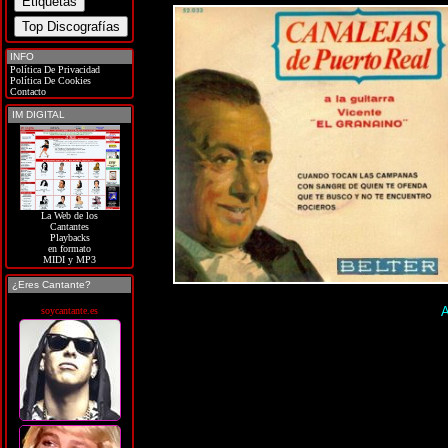
INFO
Política De Privacidad
Política De Cookies
Contacto
IM DIGITAL
La Web de los
Cantantes
Playbacks
en formato
MIDI y MP3
¿Eres Cantante?
A
soycantante.es