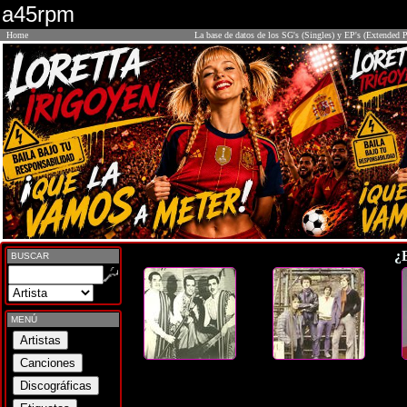
a45rpm
Home
La base de datos de los SG's (Singles) y EP's (Extended P
¿
BUSCAR
MENÚ