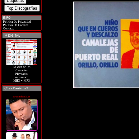
INFO
Política De Privacidad
Política De Cookies
Contacto
IM DIGITAL
La Web de los
Cantantes
Playbacks
en formato
MIDI y MP3
¿Eres Cantante?
soycantante.es