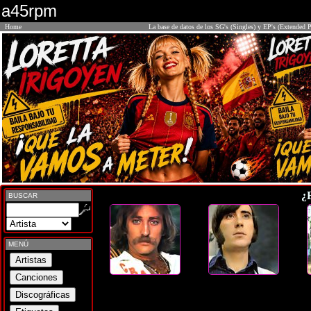
a45rpm
Home
La base de datos de los SG's (Singles) y EP's (Extended P
¿
BUSCAR
MENÚ