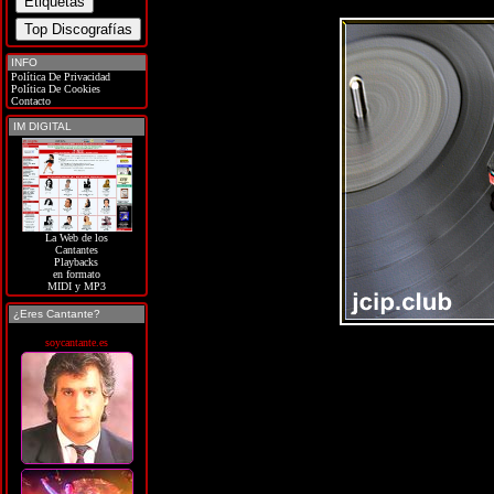
INFO
Política De Privacidad
Política De Cookies
Contacto
IM DIGITAL
La Web de los
Cantantes
Playbacks
en formato
MIDI y MP3
¿Eres Cantante?
soycantante.es