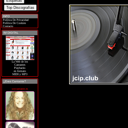
INFO
Política De Privacidad
Política De Cookies
Contacto
IM DIGITAL
La Web de los
Cantantes
Playbacks
en formato
MIDI y MP3
¿Eres Cantante?
soycantante.es