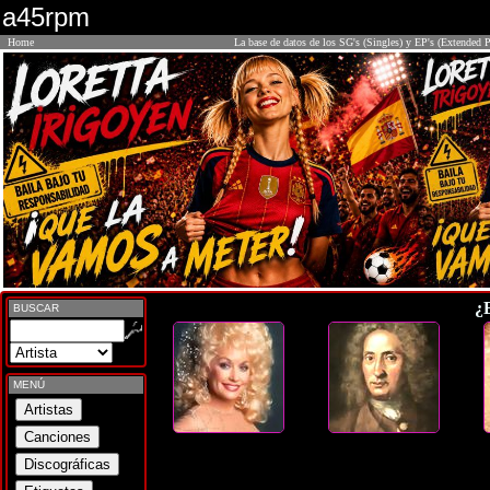
a45rpm
Home
La base de datos de los SG's (Singles) y EP's (Extended P
¿
BUSCAR
MENÚ