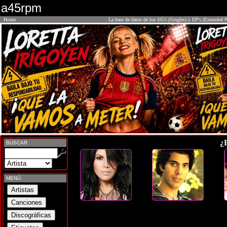
a45rpm
Home
La base de datos de los SG's (Singles) y EP's (Extended P
¿
BUSCAR
MENÚ