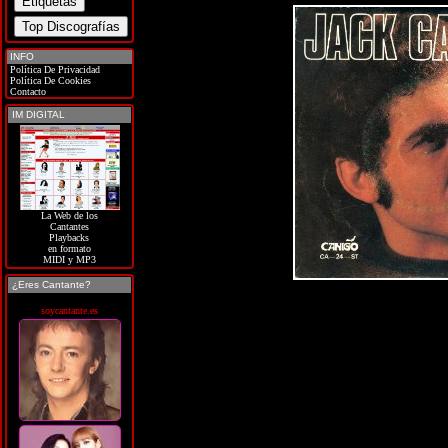
INFO
Política De Privacidad
Política De Cookies
Contacto
IM DIGITAL
La Web de los
Cantantes
Playbacks
en formato
MIDI y MP3
¿Eres Cantante?
soycantante.es