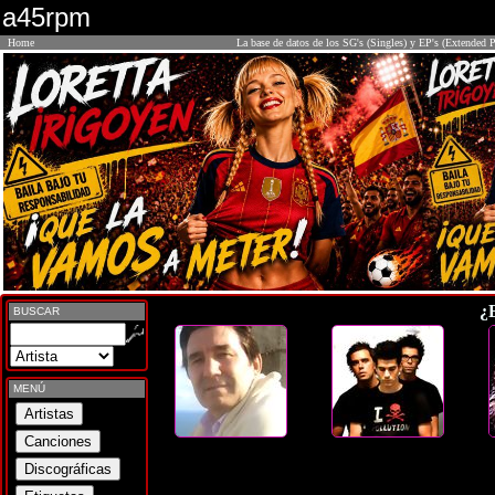
a45rpm
Home
La base de datos de los SG's (Singles) y EP's (Extended P
¿
BUSCAR
MENÚ