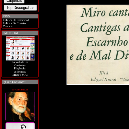
INFO
Política De Privacidad
Política De Cookies
Contacto
IM DIGITAL
La Web de los
Cantantes
Playbacks
en formato
MIDI y MP3
¿Eres Cantante?
soycantante.es