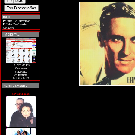
INFO
Política De Privacidad
Política De Cookies
Contacto
IM DIGITAL
La Web de los
Cantantes
Playbacks
en formato
MIDI y MP3
¿Eres Cantante?
soycantante.es