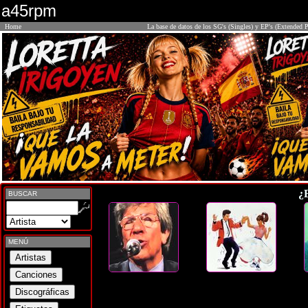
a45rpm
Home
La base de datos de los SG's (Singles) y EP's (Extended P
¿
BUSCAR
MENÚ