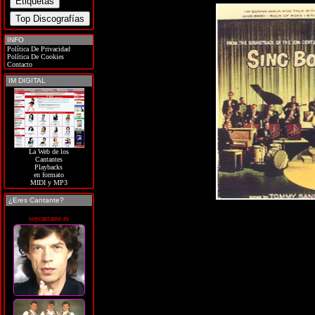
INFO
Política De Privacidad
Política De Cookies
Contacto
IM DIGITAL
La Web de los
Cantantes
Playbacks
en formato
MIDI y MP3
¿Eres Cantante?
soycantante.es