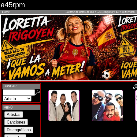
a45rpm
Home
La base de datos de los SG's (Singles) y EP's (Extended P
¿
BUSCAR
MENÚ