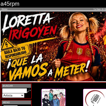
a45rpm
Home
La base de d
BUSCAR
MENÚ