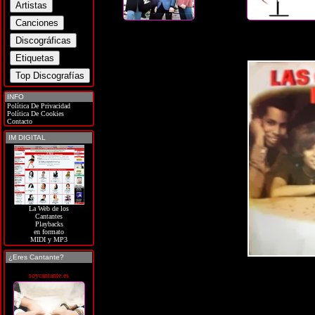
INFO
Política De Privacidad
Política De Cookies
Contacto
IM DIGITAL
La Web de los
Cantantes
Playbacks
en formato
MIDI y MP3
¿Eres Cantante?
soycantante.es