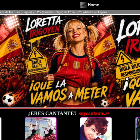
Home
atos de los SG's (Singles) y EP's (Extended Plays) de 17 cm. (7") editados en España.
¿ERES CANTANTE?
soycantante.es