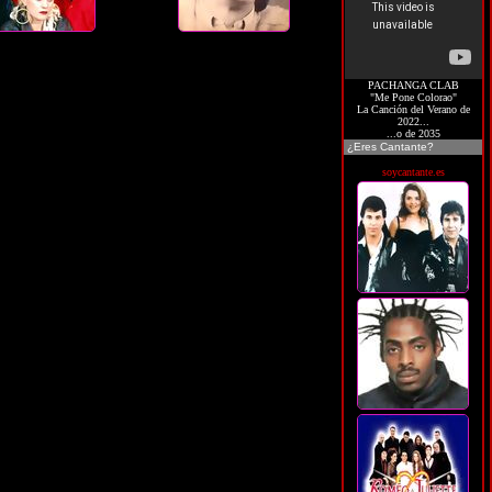
PACHANGA CLAB
"Me Pone Colorao"
La Canción del Verano de
2022...
...o de 2035
¿Eres Cantante?
soycantante.es