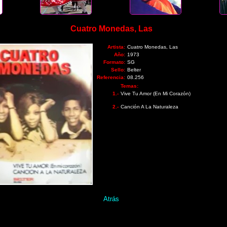
Cuatro Monedas, Las
Artista:
Cuatro Monedas, Las
Año:
1973
Formato:
SG
Sello:
Belter
Referencia:
08.256
Temas:
1.-
Vive Tu Amor (En Mi Corazón)
2.-
Canción A La Naturaleza
Atrás