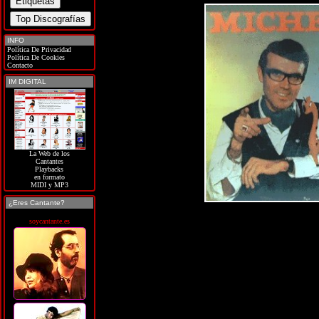
INFO
Política De Privacidad
Política De Cookies
Contacto
IM DIGITAL
La Web de los
Cantantes
Playbacks
en formato
MIDI y MP3
¿Eres Cantante?
soycantante.es