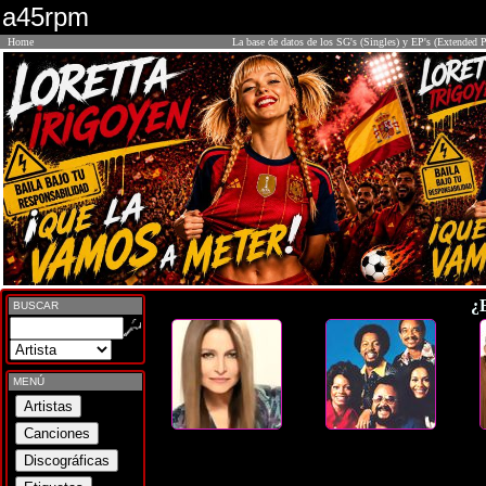
a45rpm
Home
La base de datos de los SG's (Singles) y EP's (Extended P
¿
BUSCAR
MENÚ