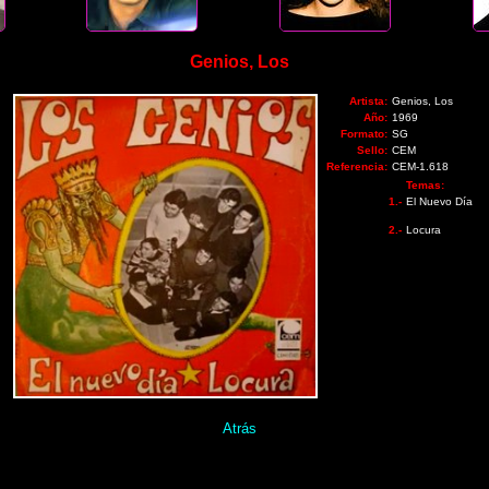
Genios, Los
Artista:
Genios, Los
Año:
1969
Formato:
SG
Sello:
CEM
Referencia:
CEM-1.618
Temas:
1.-
El Nuevo Día
2.-
Locura
Atrás