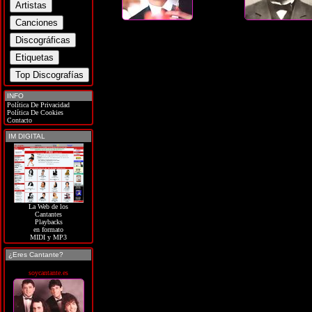
INFO
Política De Privacidad
Política De Cookies
Contacto
IM DIGITAL
La Web de los
Cantantes
Playbacks
en formato
MIDI y MP3
¿Eres Cantante?
soycantante.es