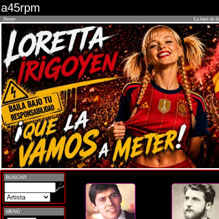
a45rpm
Home
La base de d
BUSCAR
MENÚ