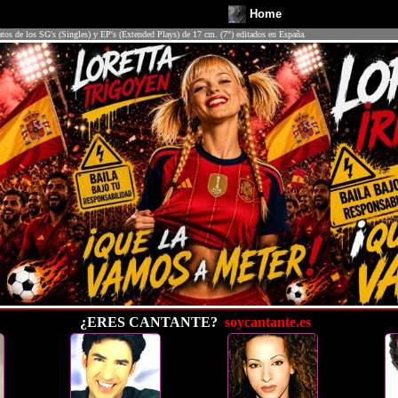
Home
atos de los SG's (Singles) y EP's (Extended Plays) de 17 cm. (7") editados en España.
¿ERES CANTANTE?
soycantante.es