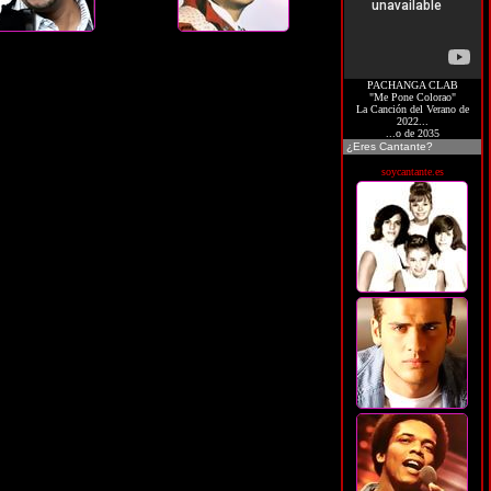
PACHANGA CLAB
"Me Pone Colorao"
La Canción del Verano de
2022...
...o de 2035
¿Eres Cantante?
soycantante.es