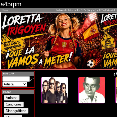
a45rpm
Home
La base de datos de los SG's (Singles) y EP's (Extended P
¿
BUSCAR
MENÚ