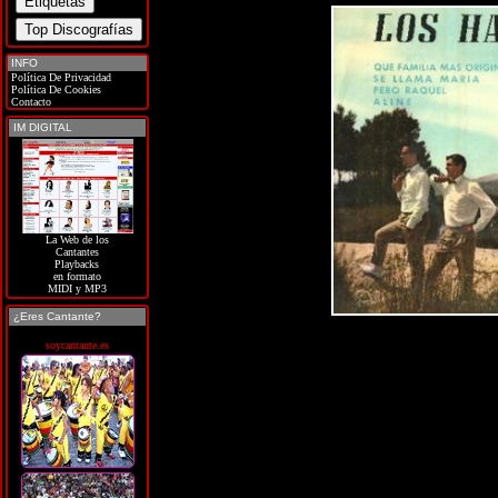
INFO
Política De Privacidad
Política De Cookies
Contacto
IM DIGITAL
La Web de los
Cantantes
Playbacks
en formato
MIDI y MP3
¿Eres Cantante?
soycantante.es