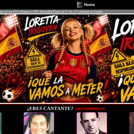
Home
atos de los SG's (Singles) y EP's (Extended Plays) de 17 cm. (7") editados en España.
¿ERES CANTANTE?
soycantante.es