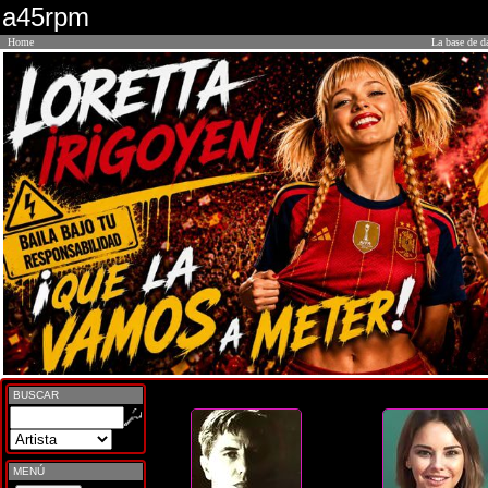
a45rpm
Home
La base de d
BUSCAR
MENÚ