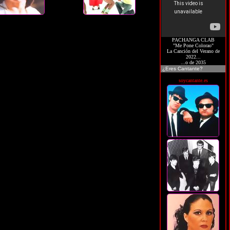
PACHANGA CLAB
"Me Pone Colorao"
La Canción del Verano de
2022...
...o de 2035
¿Eres Cantante?
soycantante.es