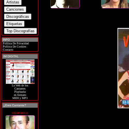
INFO
Política De Privacidad
Política De Cookies
Contacto
IM DIGITAL
La Web de los
Cantantes
Playbacks
en formato
MIDI y MP3
¿Eres Cantante?
soycantante.es