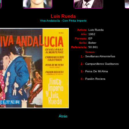
Luis Rueda
Viva Andalucía - Con Finita Imperio
Artista:
Luis Rueda
Año:
1962
Formato:
EP
Sello:
Belter
Referencia:
50.861
Temas:
1.-
Sevillanas Almonteñas
2.-
Campanilleros Gaditanos
3.-
Pena De Mi Alma
4.-
Pasión Rociera
Atrás