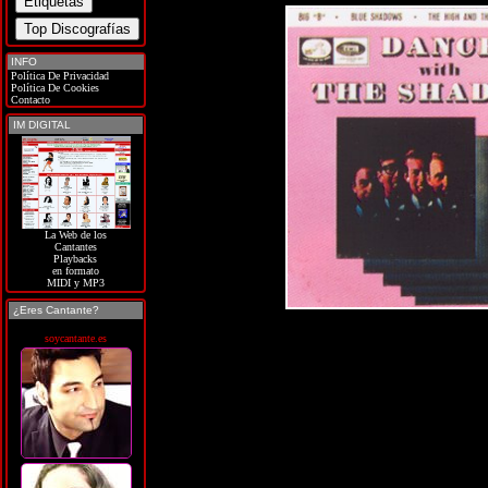
INFO
Política De Privacidad
Política De Cookies
Contacto
IM DIGITAL
La Web de los
Cantantes
Playbacks
en formato
MIDI y MP3
¿Eres Cantante?
soycantante.es