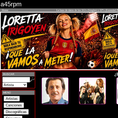
a45rpm
Home
La base de datos de los SG's (Singles) y EP's (Extended P
¿
BUSCAR
MENÚ