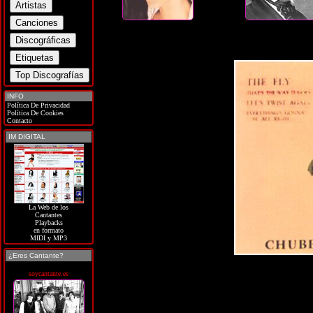
INFO
Política De Privacidad
Política De Cookies
Contacto
IM DIGITAL
La Web de los
Cantantes
Playbacks
en formato
MIDI y MP3
¿Eres Cantante?
soycantante.es