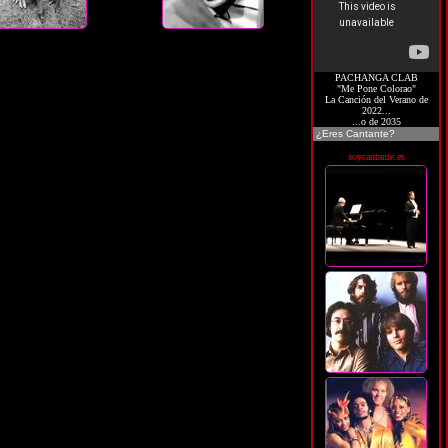
PACHANGA CLAB
"Me Pone Colorao"
La Canción del Verano de
2022...
...o de 2035
¿Eres Cantante?
soycantante.es