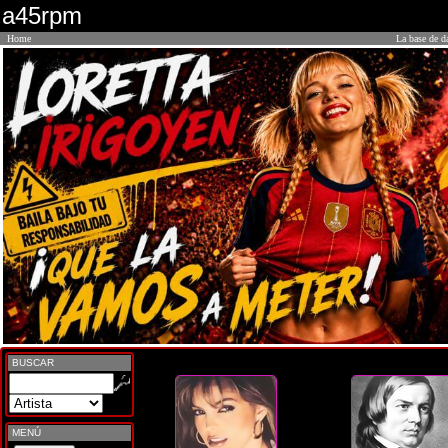
a45rpm
Home
La base de d
BUSCAR
MENÚ