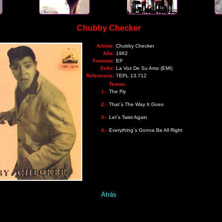
Chubby Checker
Artista:
Chubby Checker
Año:
1962
Formato:
EP
Sello:
La Voz De Su Amo (EMI)
Referencia:
7EPL 13.712
Temas:
1.-
The Fly
2.-
That´s The Way It Goes
3.-
Let´s Twist Again
4.-
Everything´s Gonna Be All Right
Atrás