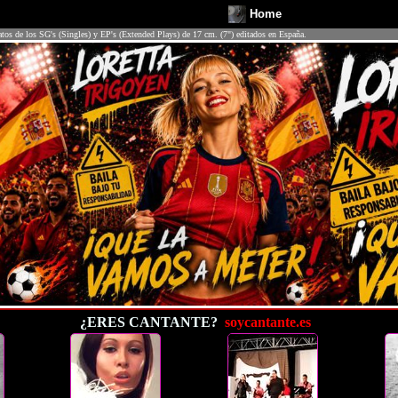
Home
atos de los SG's (Singles) y EP's (Extended Plays) de 17 cm. (7") editados en España.
¿ERES CANTANTE?
soycantante.es