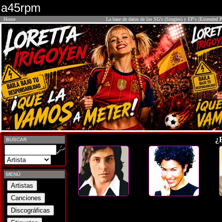
a45rpm
Home
La base de datos de los SG's (Singles) y EP's (Extended P
¿
BUSCAR
MENÚ