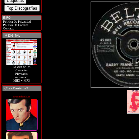
INFO
Política De Privacidad
Política De Cookies
Contacto
IM DIGITAL
La Web de los
Cantantes
Playbacks
en formato
MIDI y MP3
¿Eres Cantante?
soycantante.es