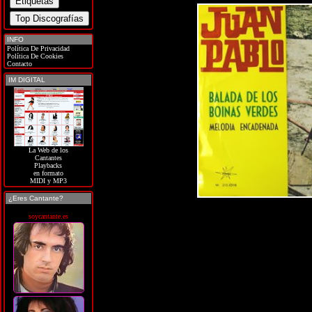
INFO
Política De Privacidad
Política De Cookies
Contacto
IM DIGITAL
La Web de los
Cantantes
Playbacks
en formato
MIDI y MP3
¿Eres Cantante?
soycantante.es