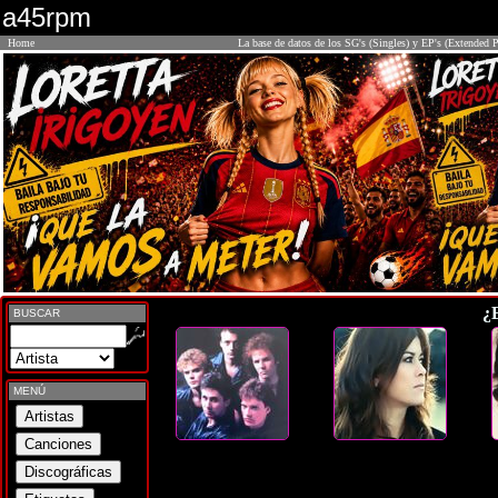
a45rpm
Home
La base de datos de los SG's (Singles) y EP's (Extended P
¿
BUSCAR
MENÚ