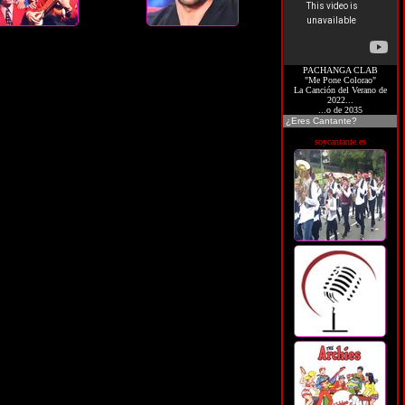
PACHANGA CLAB
"Me Pone Colorao"
La Canción del Verano de
2022...
...o de 2035
¿Eres Cantante?
soycantante.es