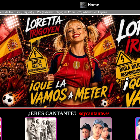
Home
atos de los SG's (Singles) y EP's (Extended Plays) de 17 cm. (7") editados en España.
¿ERES CANTANTE?
soycantante.es