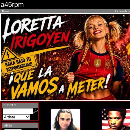
a45rpm
Home
La base de d
BUSCAR
MENÚ