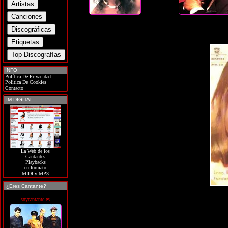
INFO
Política De Privacidad
Política De Cookies
Contacto
IM DIGITAL
La Web de los
Cantantes
Playbacks
en formato
MIDI y MP3
¿Eres Cantante?
soycantante.es