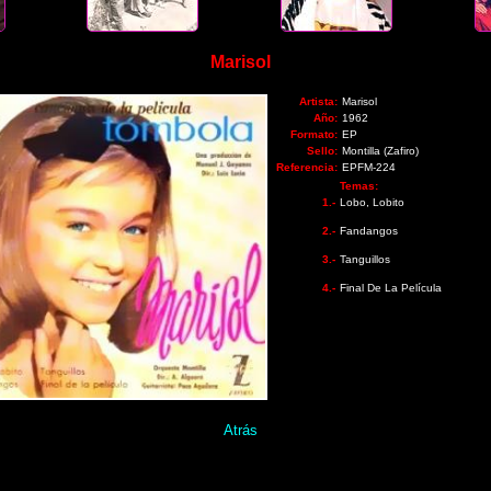
Marisol
Artista:
Marisol
Año:
1962
Formato:
EP
Sello:
Montilla (Zafiro)
Referencia:
EPFM-224
Temas:
1.-
Lobo, Lobito
2.-
Fandangos
3.-
Tanguillos
4.-
Final De La Película
Atrás