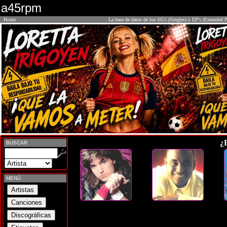
a45rpm
Home
La base de datos de los SG's (Singles) y EP's (Extended P
¿
BUSCAR
MENÚ