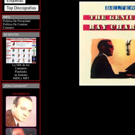
INFO
Política De Privacidad
Política De Cookies
Contacto
IM DIGITAL
La Web de los
Cantantes
Playbacks
en formato
MIDI y MP3
¿Eres Cantante?
soycantante.es