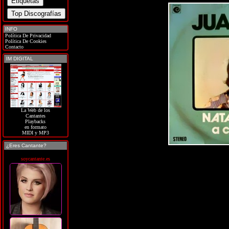
INFO
Política De Privacidad
Política De Cookies
Contacto
IM DIGITAL
La Web de los
Cantantes
Playbacks
en formato
MIDI y MP3
¿Eres Cantante?
soycantante.es