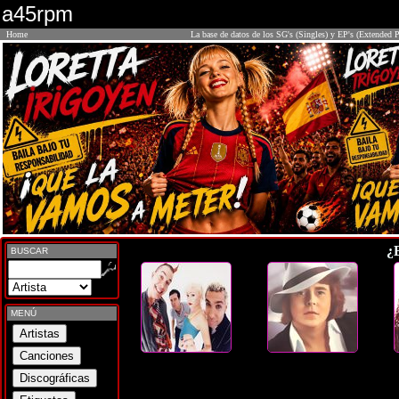
a45rpm
Home
La base de datos de los SG's (Singles) y EP's (Extended P
¿
BUSCAR
MENÚ