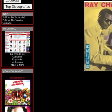
INFO
Política De Privacidad
Política De Cookies
Contacto
IM DIGITAL
La Web de los
Cantantes
Playbacks
en formato
MIDI y MP3
¿Eres Cantante?
soycantante.es