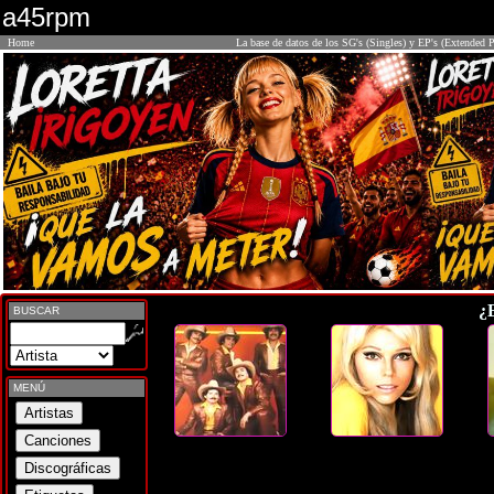
a45rpm
Home
La base de datos de los SG's (Singles) y EP's (Extended P
¿
BUSCAR
MENÚ