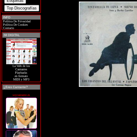
INFO
Política De Privacidad
Política De Cookies
Contacto
IM DIGITAL
La Web de los
Cantantes
Playbacks
en formato
MIDI y MP3
¿Eres Cantante?
soycantante.es