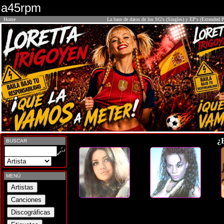
a45rpm
Home
La base de datos de los SG's (Singles) y EP's (Extended P
¿
BUSCAR
MENÚ