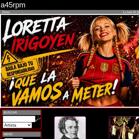
a45rpm
Home
La base de d
BUSCAR
MENÚ