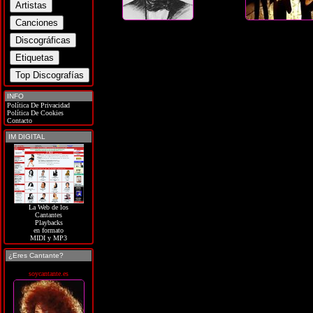
INFO
Política De Privacidad
Política De Cookies
Contacto
IM DIGITAL
La Web de los
Cantantes
Playbacks
en formato
MIDI y MP3
¿Eres Cantante?
soycantante.es