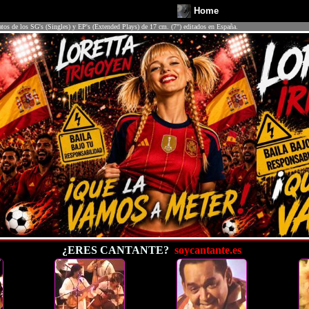
Home
atos de los SG's (Singles) y EP's (Extended Plays) de 17 cm. (7") editados en España.
¿ERES CANTANTE?
soycantante.es