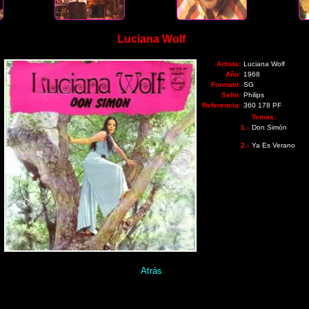
Luciana Wolf
Artista:
Luciana Wolf
Año:
1968
Formato:
SG
Sello:
Philips
Referencia:
360 178 PF
Temas:
1.-
Don Simón
2.-
Ya Es Verano
Atrás