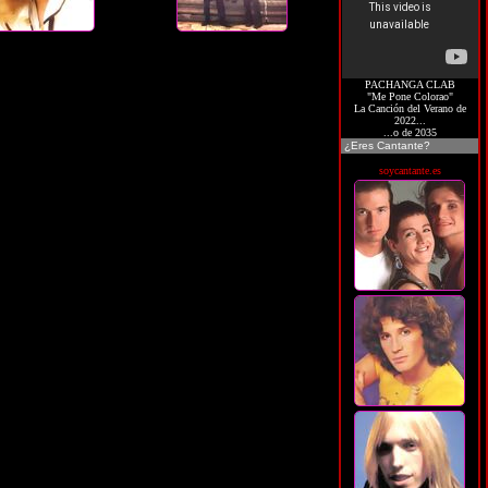
PACHANGA CLAB
"Me Pone Colorao"
La Canción del Verano de
2022...
...o de 2035
¿Eres Cantante?
soycantante.es