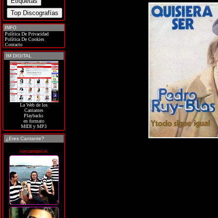
INFO
Política De Privacidad
Política De Cookies
Contacto
IM DIGITAL
La Web de los
Cantantes
Playbacks
en formato
MIDI y MP3
¿Eres Cantante?
soycantante.es