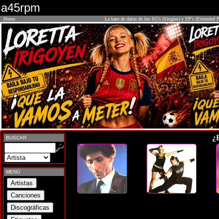
a45rpm
Home
La base de datos de los SG's (Singles) y EP's (Extended P
¿
BUSCAR
MENÚ