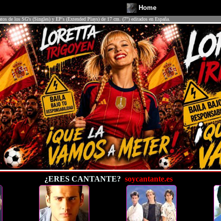
Home
atos de los SG's (Singles) y EP's (Extended Plays) de 17 cm. (7") editados en España.
¿ERES CANTANTE?
soycantante.es