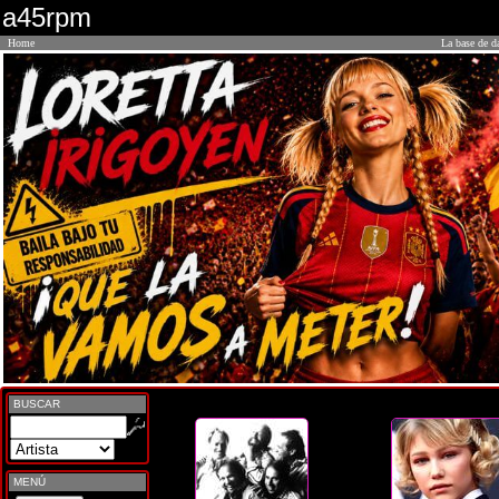
a45rpm
Home
La base de d
BUSCAR
MENÚ