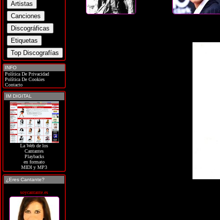
INFO
Política De Privacidad
Política De Cookies
Contacto
IM DIGITAL
La Web de los
Cantantes
Playbacks
en formato
MIDI y MP3
¿Eres Cantante?
soycantante.es