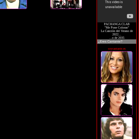
PACHANGA CLAB
"Me Pone Colorao"
La Canción del Verano de
2022...
...o de 2035
¿Eres Cantante?
soycantante.es