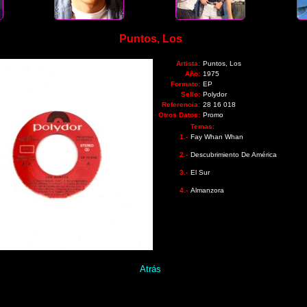
Puntos, Los
Artista:
Puntos, Los
Año:
1975
Formato:
EP
Sello:
Polydor
Referencia:
28 16 018
Otros Datos:
Promo
Temas:
1.-
Fay Whan Whan
2.-
Descubrimiento De América
3.-
El Sur
4.-
Almanzora
Atrás