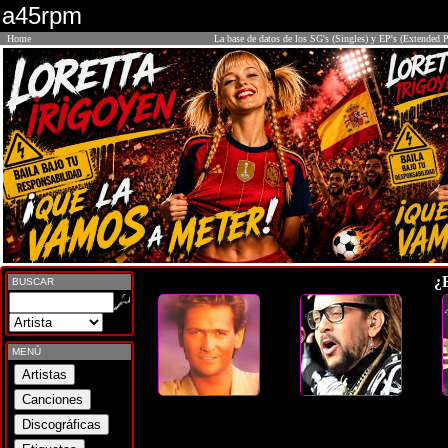
a45rpm
Home
La base de datos de los SG's (Singles) y EP's (Extended P
¿
BUSCAR
MENÚ