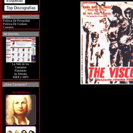
INFO
Política De Privacidad
Política De Cookies
Contacto
IM DIGITAL
La Web de los
Cantantes
Playbacks
en formato
MIDI y MP3
¿Eres Cantante?
soycantante.es