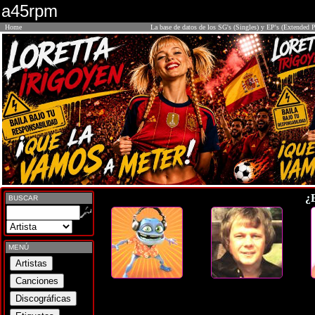
a45rpm
Home
La base de datos de los SG's (Singles) y EP's (Extended P
¿
BUSCAR
MENÚ