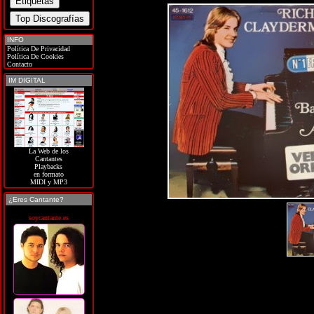
INFO
Política De Privacidad
Política De Cookies
Contacto
IM DIGITAL
La Web de los
Cantantes
Playbacks
en formato
MIDI y MP3
¿Eres Cantante?
soycantante.es