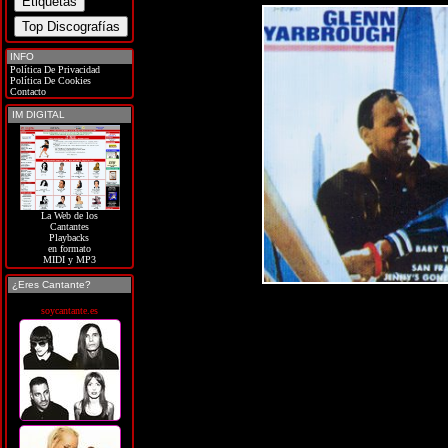
INFO
Política De Privacidad
Política De Cookies
Contacto
IM DIGITAL
La Web de los
Cantantes
Playbacks
en formato
MIDI y MP3
¿Eres Cantante?
soycantante.es