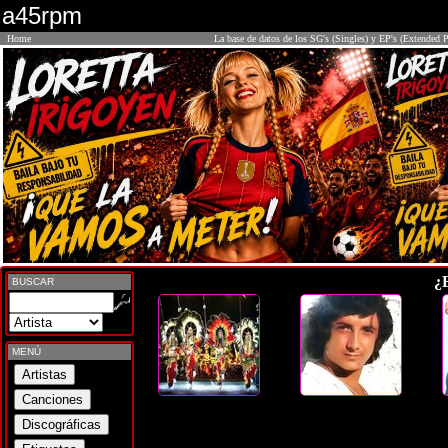
a45rpm
Home
La base de datos de los SG's (Singles) y EP's (Extended P
¿
BUSCAR
MENÚ