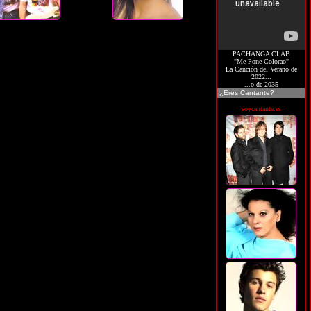
PACHANGA CLAB
"Me Pone Colorao"
La Canción del Verano de
2022...
...o de 2035
¿Eres Cantante?
soycantante.es