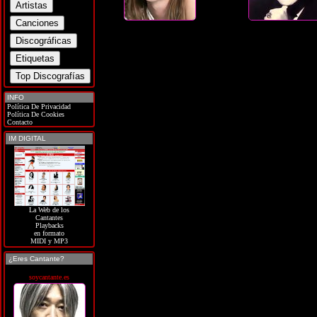
INFO
Política De Privacidad
Política De Cookies
Contacto
IM DIGITAL
La Web de los
Cantantes
Playbacks
en formato
MIDI y MP3
¿Eres Cantante?
soycantante.es