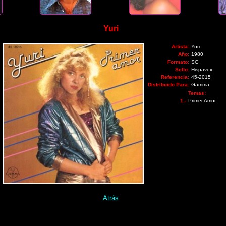
Yuri
Artista:
Yuri
Año:
1980
Formato:
SG
Sello:
Hispavox
Referencia:
45-2015
Distribuido Para:
Gamma
Temas:
1.-
Primer Amor
Atrás