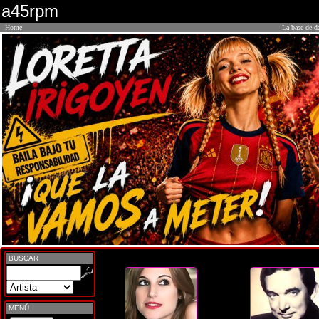
a45rpm
Home
La base de d
BUSCAR
MENÚ