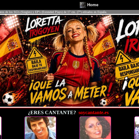
Home
atos de los SG's (Singles) y EP's (Extended Plays) de 17 cm. (7") editados en España.
¿ERES CANTANTE?
soycantante.es