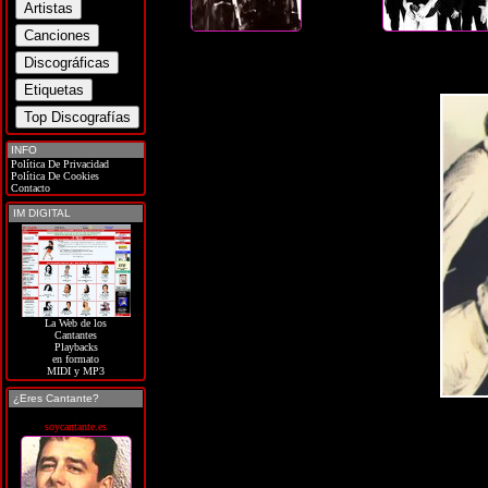
INFO
Política De Privacidad
Política De Cookies
Contacto
IM DIGITAL
La Web de los
Cantantes
Playbacks
en formato
MIDI y MP3
¿Eres Cantante?
soycantante.es