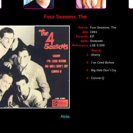
Four Seasons, The
Artista:
Four Seasons, The
Año:
1963
Formato:
EP
Sello:
Stateside
Referencia:
LSE 6.006
Temas:
1.-
Sherry
2.-
I´ve Cried Before
3.-
Big Girls Don´t Cry
4.-
Connie-Q
Atrás