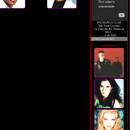
PACHANGA CLAB
"Me Pone Colorao"
La Canción del Verano de
2022...
...o de 2035
¿Eres Cantante?
soycantante.es