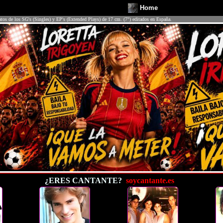
Home
atos de los SG's (Singles) y EP's (Extended Plays) de 17 cm. (7") editados en España.
¿ERES CANTANTE?
soycantante.es