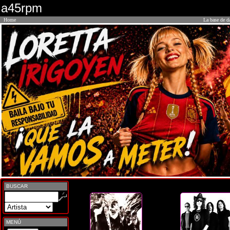
a45rpm
Home
La base de d
BUSCAR
MENÚ