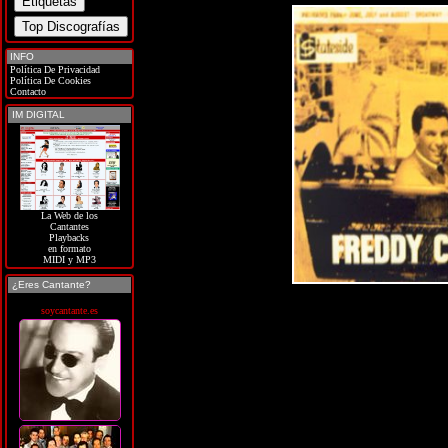
INFO
Política De Privacidad
Política De Cookies
Contacto
IM DIGITAL
La Web de los
Cantantes
Playbacks
en formato
MIDI y MP3
¿Eres Cantante?
soycantante.es