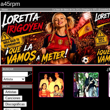
a45rpm
Home
La base de datos de los SG's (Singles) y EP's (Extended P
¿
BUSCAR
MENÚ