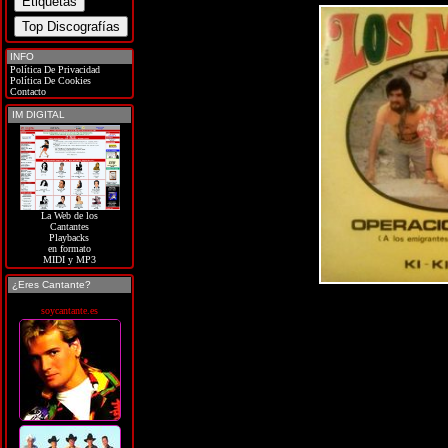
INFO
Política De Privacidad
Política De Cookies
Contacto
IM DIGITAL
La Web de los
Cantantes
Playbacks
en formato
MIDI y MP3
¿Eres Cantante?
soycantante.es