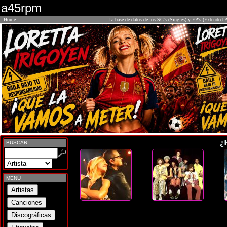
a45rpm
Home
La base de datos de los SG's (Singles) y EP's (Extended P
¿
BUSCAR
MENÚ